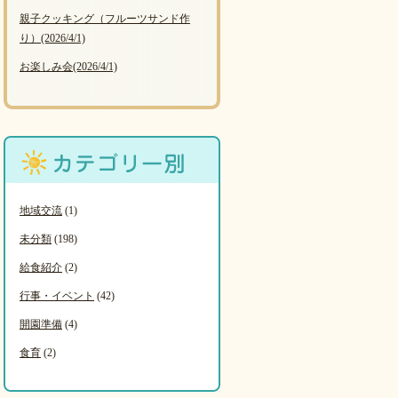
親子クッキング（フルーツサンド作
り）
(2026/4/1)
お楽しみ会
(2026/4/1)
地域交流
(1)
未分類
(198)
給食紹介
(2)
行事・イベント
(42)
開園準備
(4)
食育
(2)