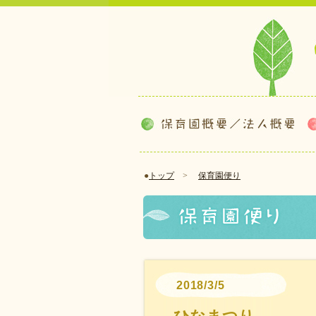
●
トップ
>
保育園便り
2018/3/5