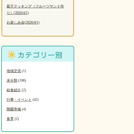
親子クッキング（フルーツサンド作
り）
(2026/4/1)
お楽しみ会
(2026/4/1)
地域交流
(1)
未分類
(198)
給食紹介
(2)
行事・イベント
(42)
開園準備
(4)
食育
(2)