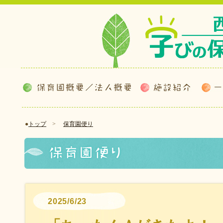
●
トップ
>
保育園便り
2025/6/23