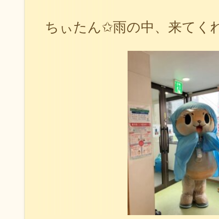
ちぃたん✩雨の中、来てく