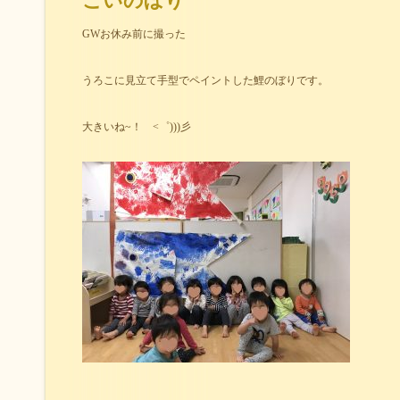
こいのぼり
GWお休み前に撮った
うろこに見立て手型でペイントした鯉のぼりです。
大きいね~！ <゜)))彡