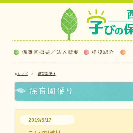
●
トップ
>
保育園便り
2019/5/17