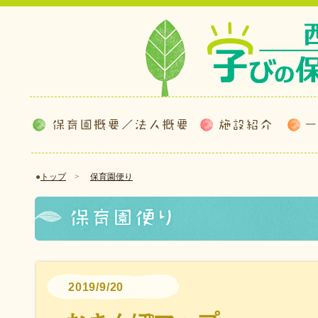
●
トップ
>
保育園便り
2019/9/20