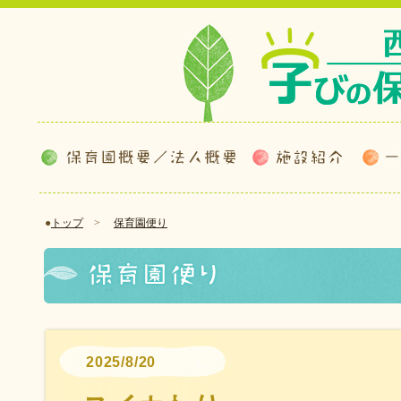
●
トップ
>
保育園便り
2025/8/20